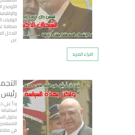
الأوضاع ا
والإقليمية
الولايات 
منطقة غرب
التدخل ال
عن
اقراء المزيد
التجم
رئيس 
رداً على 
استقباله 
بحلول الس
المسلمين ا
في مقام ن