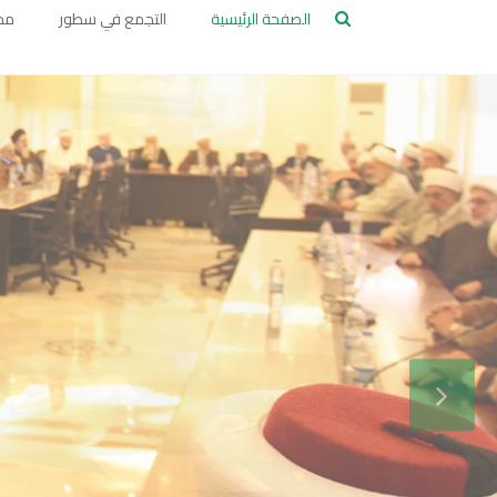
تجمع
الصفحة الرئيسية
التجمع في سطور
مج
العلماء
المسلمين
في
لبنان