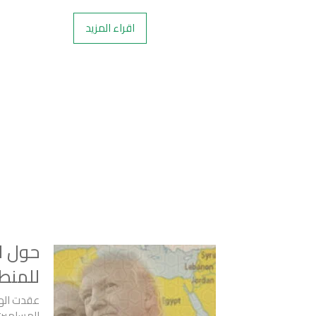
اقراء المزيد
حول ا
للمنط
عقدت الهي
المسلمين 