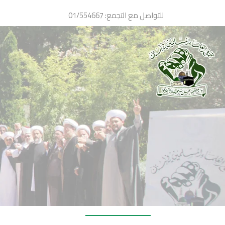
Ski
للتواصل مع التجمع: 01/554667
t
conten