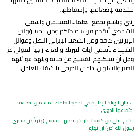
يسعى من خلالها أعداء الأمة لبث الفتنة بين أبنائها
مقدمة لإضعافها وإسقاطها.
إنني وباسم تجمع العلماء المسلمين واسمي
الشخصي أتقدم من سماحتكم ومن المسؤولين
الإيرانيين كافة ومن الشعب الإيراني البطل وعوائل
الشهداء بأسمى آيات التبريك والعزاء، راجياً المولى عز
وجل أن يسكنهم الفسيح من جناته ويلهم عوائلهم
الصبر والسلوان، داعين للجرحى بالشفاء العاجل.
←
بيان الهيئة الإدارية في تجمع العلماء المسلمين بعد عقد
اجتماعها الدوري
الشيخ حبلي من كنيسة مار نقولا: مهد المسيح (ع) وأرض مسرى
رسول الله (ص) لن تهزم
→