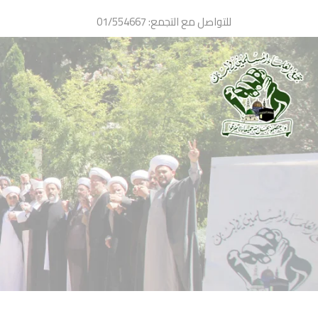
Ski
للتواصل مع التجمع: 01/554667
t
conten