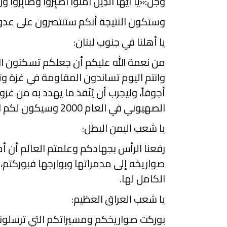
وجل:«يَا أَيُّهَا الَّذِينَ آمَنُواْ اصْبِرُواْ وَصَابِرُواْ وَر
وستكون النتيجة أنكم ستنتصرون على عدوك
يا أهلنا في جنوب لبنان:
من نعمة الله عليكم أن جعلكم تسكنون الأر
وانتم اليوم تساندون المقاومة في غزة و
أجوفاً، وليجرب أن يُنَفذ ما يهدد به من غ
الصهيوني في العام 2000 وسيكون لكم الفخر أنكم سيكون لكم السهم الأكبر في زوال الكيان الصهيوني.
يا شعب اليمن البطل:
رفعنا الرأس بجهادكم وعلمتم العالم أن أم
صواريخه إلى مدمراتها وبوارجها فبوركتم،
الكامل لها.
يا شعب العراق العظيم:
بوركت صواريخكم ومسيراتكم التي ترسلونه