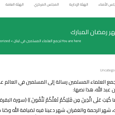
لس الأمناء
الهيئة الإدارية
المجلس المركزي
الهيئة العامة
ر رمضان المبارك
You are here:
تجمع العلماء المسلمين في لبنان
>
orized
Uncatego
جمع العلماء المسلمين رسالة إلى المسلمين في العالم ع
 عبد الله، هذا نصها:
 كَمَا كُتِبَ عَلَى الَّذِينَ مِن قَبْلِكُمْ لَعَلَّكُمْ تَتَّقُونَ )) {سورة البقرة/183
شهر الرحمة والغفران، شهر دعينا فيه لضيافة الله وكنا 