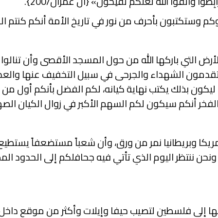
َابِطُواْ وَاتَّقُواْ اللّهَ لَعَلَّكُمْ تُفْلِحُونَ» {آل عمران/200}.
م وستكتبون بأحرف من نور في تاريخ الأمة أنكم كنتم ا
ض التي باركها الله من حول المسجد الأقصى وأن تنالوا ش
تقدمون الشهداء والجرحى في سبيل التخفيف عنها والعدو 
زو ليكون بذلك يكتب نهاية كيانه، لكم الفضل بأنكم أول من 
ريكا وبريطانيا نمر من ورق، وأن شعباً مستضعفاً يستطيع 
 ونحن ننتظر اليوم الذي تأتي فيه جحافلكم إلى الحدود ا
ا إلى فلسطين لتصيب حيفا وإيلات وأكثر من موقع داخل ف