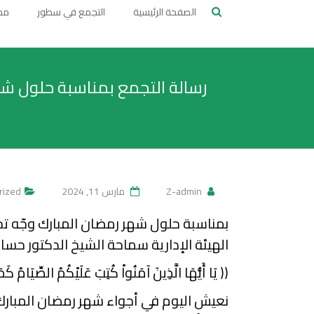
تجمع
الصفحة الرئيسية
التجمع في سطور
مج
العلماء
المسلمين
رسالة التجمع بمناسبة حلول شه
في
لبنان
Z-admin
مارس 11, 2024
rized
بمناسبة حلول شهر رمضان المبارك وجّه ت
الهيئة الإدارية سماحة الشيخ الدكتور حسان
(( يَا أَيُّهَا الَّذِينَ آمَنُواْ كُتِبَ عَلَيْكُمُ الصِّيَامُ
نعيش اليوم في أجواء شهر رمضان المبارك، 