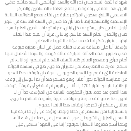
شهداء الأمة السيد حسن نصر الله والسيد الهاشمي السيد هاشم صفي
الدين، هذا الملتقى بدعوة من تجمع العلماء المسلمين والمركز
الاسلامي للتبليغ، سيكون المؤتمر عبارة عن لقاء يجمع الطوائف اللبنانية
الإسلامية والمسيحية إيماناً منا بأن ما حصل في السنة الماضية في شهر
أيلول الدامي كان يستهدف كل لبنان، عبر استهداف الأمين العام السيد
حسن والأمين العام السيد هاشم، وبالتالي قررنا أن نقيم هذا اللقاء
ليكون عنوان شكرٍ لما قدمه هؤلاء الشهداء العظام.
يؤسفنا أننا على مسافة ساعات قليلة، حصل في لبنان مجزرة مروعة
ذهب ضحيتها هذه العائلة المباركة عائلة كريمة، ولاسيما الأطفال منها
أمام مرأى ومسمع العالم كله، للأسف الشديد لم نسمع الإدانات، لم
نسمع الصرخات المعترضة، نحن نعتبر أن ما جرى هو في سلسلة الجرائم
المنظمة التي يقوم بها العدو الصهيوني، سوف لن يتوقف هذا العدو
عن ممارسة الجرائم بحق أهلنا، وهو مستمر منذ أن تم التوصل إلى وقف
لإطلاق النار عبر القرار 1701، إلا أننا الى اليوم لم تستطع أي قوة أن توقف
هذا العدو عند حده. نقول للحكومة اللبنانية من المؤسف جداً أن لا
تكون هناك مواقف حازمة ومواقف قوية وشديدة لتستنكر ما جرى،
وبالتالي عليكم أن تتحركوا لإيقاف هذا النزف الدموي.
بالنسبة إلينا نحن سنستمر في خطنا ونهجنا ونؤكد على أن ما تركه فينا
السيدان العزيزان الشهيدان هو إرث سنعمل على حمله إن شاء الله،
وكما أصبح معروفاً الشعار المرفوع” إننا على العهد” سنبقى على
العهد، والحمد لله رب العالمين.