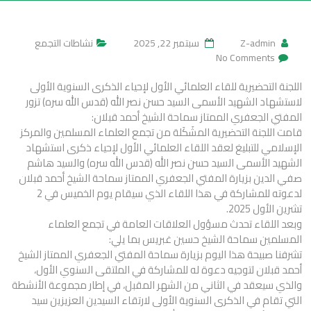
Z-admin
سبتمبر 22, 2025
نشاطات التجمع
No Comments
اللجنة التحضيرية للقاء العلمائي الأول لإحياء الذكرى السنوية الأولى
لاستشهاد الشهيد الأسمى السيد حسن نصر الله (قدس الله سره) تزور
المفتي الجعفري الممتاز سماحة الشيخ أحمد قبلان:
قامت اللجنة التحضيرية المشَكَلة من تجمع العلماء المسلمين والمركز
الإسلامي للتبليغ لعقد اللقاء العلمائي الأول لإحياء ذكرى استشهاد
الشهيد الأسمى السيد حسن نصر الله (قدس الله سره) والسيد هاشم
صفي الدين بزيارة المفتي الجعفري الممتاز سماحة الشيخ أحمد قبلان
لدعوته للمشاركة في هذا اللقاء الذي سيقام يوم الخميس في 2
تشرين الأول 2025.
وبعد اللقاء تحدث مسؤول العلاقات العامة في تجمع العلماء
المسلمين سماحة الشيخ حسين غبريس بما يلي:
تشرفنا صبيحة هذا اليوم بزيارة سماحة المفتي الجعفري الممتاز الشيخ
أحمد قبلان لتوجيه دعوة له للمشاركة في الملتقى السنوي الأول،
والذي سيعقد في الثاني من الشهر المقبل، في إطار مجموعة الأنشطة
التي تقام في الذكرى السنوية الأولى لارتقاء السيدين العزيزين سيد