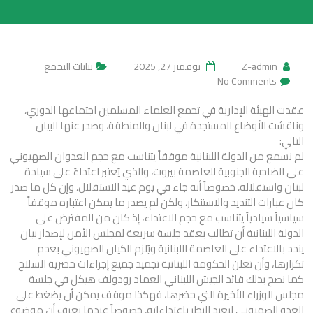
Z-admin
نوفمبر 27, 2025
بيانات التجمع
No Comments
عقدت الهيئة الإدارية في تجمع العلماء المسلمين اجتماعها الدوري،
وناقشت الأوضاع المستجدة في لبنان والمنطقة، وصدر عنها البيان
التالي:
لم نسمع من الدولة اللبنانية موقفاً يتناسب مع حجم العدوان الصهيوني
على الضاحية الجنوبية للعاصمة بيروت، والذي يُعتبر اعتداءً على سيادة
لبنان واستقلاله، خصوصاً أنه جاء في يوم عيد الاستقلال، وإن كل ما صدر
كان عبارات التنديد والاستنكار، ولكن لم يصدر ما يمكن اعتباره موقفاً
سياسياً سيادياً يتناسب مع حجم الاعتداء، إذ كان من المفترض على
الدولة اللبنانية أن تطالب بعقد جلسة سريعة لمجلس الأمن لإصدار بيان
يندد بالاعتداء على العاصمة اللبنانية ويُلزم الكيان الصهيوني بعدم
تكرارها، وأن تعلن الحكومة اللبنانية تجميد جميع إجراءات حصرية السلاح
كما نصح بذلك قائد الجيش اللبناني العماد رودولف هيكل في جلسة
مجلس الوزراء الأخيرة التي حضرها، فهكذا موقف يمكن أن يضغط على
العدو الصهيوني ليعيد النظر باعتداءاته، خصوصاً عندما يعرف أن موضوع