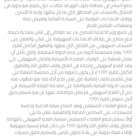
جمع السلاح في منطقة جنوب النهر قد تجمّدت، حتى يقوم هو بدوره في
الاتفاق بالانسحاب من المناطق التي ما زال يحتلها، وإعادة الأسرى
ووقف الاعتداءات اليومية على السيادة اللبنانية وتعريض حياة
وممتلكات اللبنانيين للخطر.
إن حضور وزير الخارجية المصري بدر عبد العاطي إلى لبنان بمبادرة كريمة
لدورٍ مصري في إيقاف الاعتداءات الصهيونية على لبنان، والعمل على
الانسحاب الصهيوني من الأراضي التي يحتلها، والتطبيق الكامل للقرار
1701 يعتبر مساهمة أخوية من مصر الدولة الشقيقة، والتي نأمل أن
تعمل للضغط على الولايات المتحدة الأمريكية والكيان الصهيوني، كي
ينفذ العدو الصهيوني واجباته في اتفاق وقف اطلاق النار والتطبيق
الكامل للقرار 1701 لا أن يكون حضوره من أجل ممارسة الضغط على
لبنان لتقديم تنازلات إضافية، فإن لبنان قدم أكثر مما هو مطلوب منه،
وتبرعت الدولة اللبنانية بالموافقة على مقدمة الورقة الأمريكية، في
حين أن العدو الصهيوني لم يعلن موافقته عليها، بل هو مستمر بخرق
أصل نصوص القرار 1701.
إن تجمع العلماء المسلمين وبعد اجتماع هيئته الادارية ودراسة
المستجدات على الساحتين المحلية والاقليمية، يعلن ما يلي:
أولاً: يستنكر تجمع العلماء المسلمين استمرار العدو الصهيوني بانتهاكه
لاتفاق وقف إطلاق النار والقرار 1701 من خلال قيام مسيرة صهيونية
بإلقاء قنبلة صوتية على بلدة مارون الراس، واستمرار تحليق مسيرات