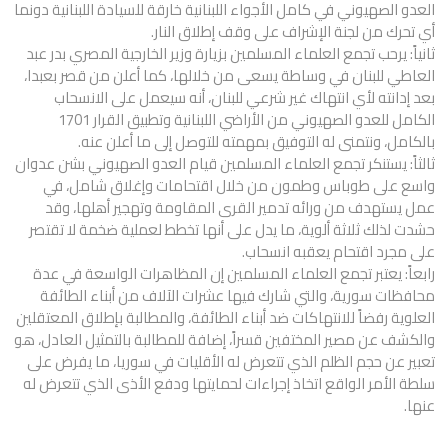
العدو الصهيوني في كامل الأجواء اللبنانية خارقة للسيادة اللبنانية دونما
أي تحرك من لجنة الإشراف على وقف إطلاق النار.
ثانياً: يرحب تجمع العلماء المسلمين بزيارة وزير الخارجية المصري بدر عبد
العاطي للبنان في وساطة يسعى من خلالها، كما أعلن من قصر بعبدا،
بعد إدانته لأي انتهاك غير شرعي للبنان، أنه سيعمل على الانسحاب
الكامل للعدو الصهيوني من الأراضي اللبنانية وتطبيق القرار 1701
بالكامل، ونتمنى له التوفيق بمهمته للتوصل إلى ما أعلن عنه.
ثالثاً: يستنكر تجمع العلماء المسلمين قيام العدو الصهيوني بشن عدوان
واسع على طوباس وطمون من خلال اقتحامات وإغلاق شامل، في
عمل يستهدف من ورائه تدمير القرى المقاومة وتهجير أهلها، وقد
حشدت لذلك ثلاثة ألوية، ما يدل على أنها تخطط لعملية ضخمة لا تقتصر
على مجرد اقتحام يعقبه انسحاب.
رابعاً: يعتبر تجمع العلماء المسلمين إن المظاهرات الواسعة في عدة
محافظات سورية، والتي شارك فيها عشرات الآلاف من أبناء الطائفة
العلوية رفضاً للانتهاكات ضد أبناء الطائفة، والمطالبة بإطلاق المعتقلين
والكشف عن مصير المختفين قسراً، إضافة للمطالبة بالتمثيل العادل، هو
تعبير عن حجم الظلم الذي تتعرض له الأقليات في سوريا، ما يفرض على
سلطة الأمر الواقع اتخاذ إجراءات لحمايتها ودفع الأذى الذي تتعرض له
عنها.